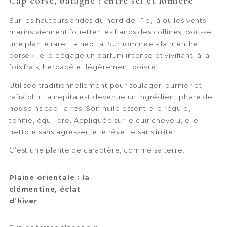
Cap corse, balagne : entre sel et lumière
Sur les hauteurs arides du nord de l’île, là où les vents
marins viennent fouetter les flancs des collines, pousse
une plante rare : la nepita. Surnommée « la menthe
corse », elle dégage un parfum intense et vivifiant, à la
fois frais, herbacé et légèrement poivré.
Utilisée traditionnellement pour soulager, purifier et
rafraîchir, la nepita est devenue un ingrédient phare de
nos soins capillaires. Son huile essentielle régule,
tonifie, équilibre. Appliquée sur le cuir chevelu, elle
nettoie sans agresser, elle réveille sans irriter.
C’est une plante de caractère, comme sa terre.
Plaine orientale : la
clémentine, éclat
d’hiver