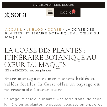
LIVRAISON OFFERTE DÈS 60€
0
0,00
€
ACCUEIL
»
LE BLOG
»
CORSE
»
LA CORSE DES
PLANTES : ITINÉRAIRE BOTANIQUE AU CŒUR DU
MAQUIS
LA CORSE DES PLANTES :
ITINÉRAIRE BOTANIQUE AU
CŒUR DU MAQUIS
25 avril 2025
Corse
,
Les plantes
Entre montagnes et mer, rochers brûlés et
vallées fertiles, la Corse offre un paysage qui
ne ressemble à aucun autre.
Sauvage, minérale, puissante. Une terre d’altitude et de
lumière où les plantes ne poussent pas seulement : elles